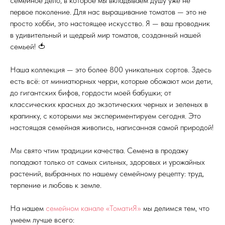
семейное дело, в которое мы вкладываем душу уже не
первое поколение. Для нас выращивание томатов — это не
просто хобби, это настоящее искусство. Я — ваш проводник
в удивительный и щедрый мир томатов, созданный нашей
семьей! 🍅
Наша коллекция — это более 800 уникальных сортов. Здесь
есть всё: от миниатюрных черри, которые обожают мои дети,
до гигантских бифов, гордости моей бабушки; от
классических красных до экзотических черных и зеленых в
крапинку, с которыми мы экспериментируем сегодня. Это
настоящая семейная живопись, написанная самой природой!
Мы свято чтим традиции качества. Семена в продажу
попадают только от самых сильных, здоровых и урожайных
растений, выбранных по нашему семейному рецепту: труд,
терпение и любовь к земле.
На нашем
семейном канале «ТоматиЯ»
мы делимся тем, что
умеем лучше всего: