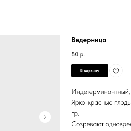
Ведерница
80
р.
В корзину
Индетерминантный, 
Ярко-красные плоды
гр.
Созревают одновре