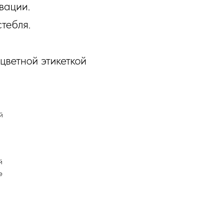
вации.
тебля.
цветной этикеткой
й
й
е